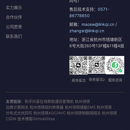
同号）
实力展示
售后技术支持：
0571-
86778850
合作伙伴
邮箱：
maosw@linkqi.cn
/
公司愿景
zhangsr@linkqi.cn
联系我们
地址：浙江省杭州市钱塘新区
6号大街260号13F幢&11幢4层
商务接洽2
服务咨询
商务接洽
友情链接：
知乎
抖音
在线帮助
通信管理机 杭州领祺
边缘计算网关 杭州领祺
规约转换器 杭州领祺
储能EMS 杭州领祺
分布式光伏四可 杭州领祺
AGC/AVC 杭州领祺
物联网网关 杭州领祺
CSDN 技术博客
GitHub
Gitee