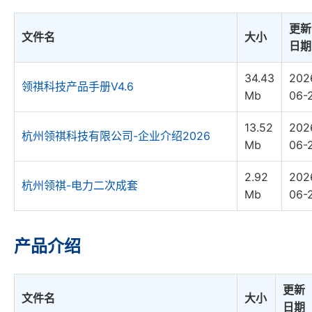
更新
文件名
大小
日期
34.43
202
领祺科技产品手册V4.6
Mb
06-
13.52
202
杭州领祺科技有限公司-企业介绍2026
Mb
06-
2.92
202
杭州领祺-电力二次成套
Mb
06-
产品介绍
更新
文件名
大小
日期