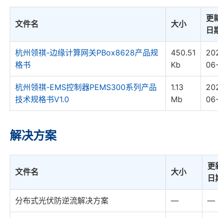
更
文件名
大小
日
杭州领祺-边缘计算网关PBox8628产品规
450.51
20
格书
Kb
06
杭州领祺-EMS控制器PEMS300系列产品
1.13
20
技术规格书V1.0
Mb
06
解决方案
更
文件名
大小
日
分布式光伏防逆流解决方案
—
—