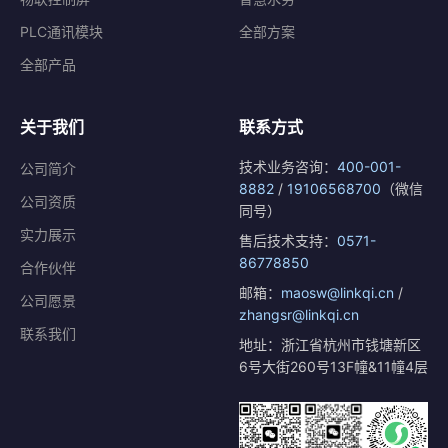
PLC通讯模块
全部方案
全部产品
关于我们
联系方式
技术业务咨询：
400-001-
公司简介
8882
/
19106568700
（微信
公司资质
同号）
实力展示
售后技术支持：
0571-
86778850
合作伙伴
邮箱：
maosw@linkqi.cn
/
公司愿景
zhangsr@linkqi.cn
联系我们
地址：浙江省杭州市钱塘新区
6号大街260号13F幢&11幢4层