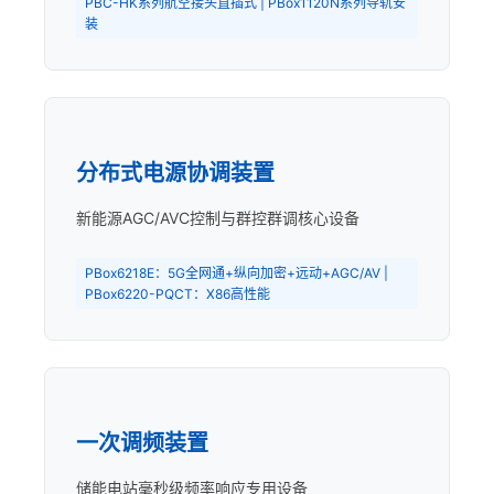
PBC-HK系列航空接头直插式 | PBox1120N系列导轨安
装
分布式电源协调装置
新能源AGC/AVC控制与群控群调核心设备
PBox6218E：5G全网通+纵向加密+远动+AGC/AV |
PBox6220-PQCT：X86高性能
一次调频装置
储能电站毫秒级频率响应专用设备