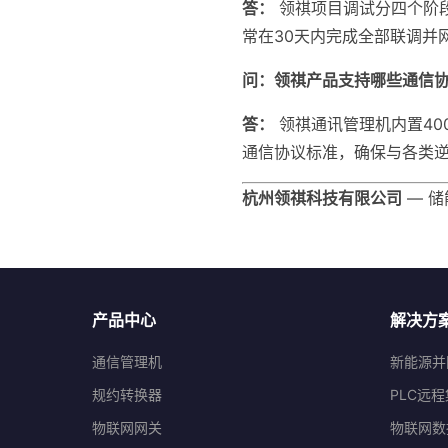
答：
领祺项目调试分四个阶
常在30天内完成全部联调并
问：领祺产品支持哪些通信
答：
领祺通讯管理机内置400+协
通信协议标准，确保与各类
杭州领祺科技有限公司
— 储
产品中心
解决方
通信管理机
新能源并
规约转换器
PLC远
物联网网关
物联网数