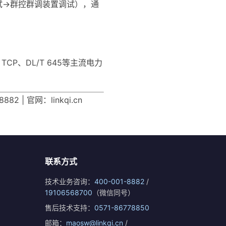
试→群控群调装置调试），通
 TCP、DL/T 645等主流电力
| 官网：linkqi.cn
联系方式
技术业务咨询：
400-001-8882
/
19106568700
（微信同号）
售后技术支持：
0571-86778850
邮箱：
maosw@linkqi.cn
/