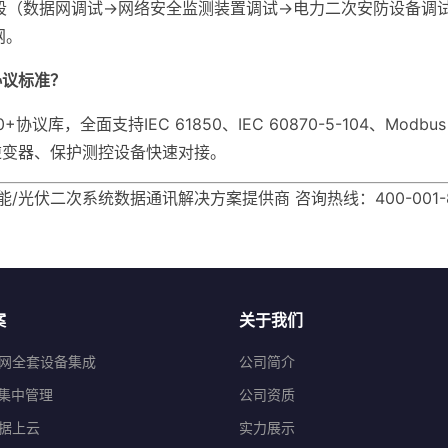
段（数据网调试→网络安全监测装置调试→电力二次安防设备调
网。
协议标准？
议库，全面支持IEC 61850、IEC 60870-5-104、Modbus
逆变器、保护测控设备快速对接。
能/光伏二次系统数据通讯解决方案提供商 咨询热线：400-001-8882 
案
关于我们
网全套设备集成
公司简介
程集中管理
公司资质
据上云
实力展示