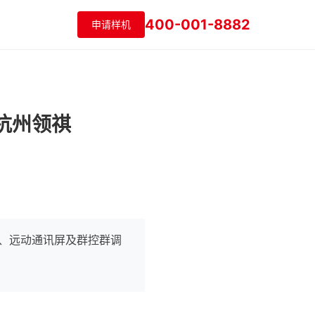
400-001-8882
申请样机
杭州领祺
网、远动通讯屏及群控群调