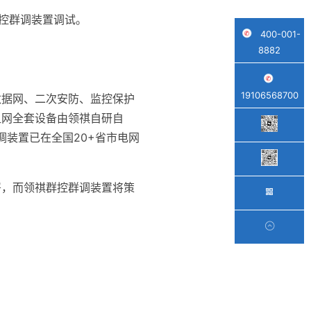
群控群调装置调试。
400-001-
8882
19106568700
数据网、二次安防、监控保护
组网全套设备由领祺自研自
调装置已在全国20+省市电网
署，而领祺群控群调装置将策