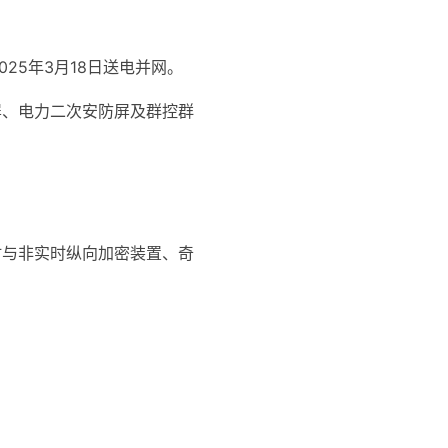
25年3月18日送电并网。
屏、电力二次安防屏及群控群
时与非实时纵向加密装置、奇