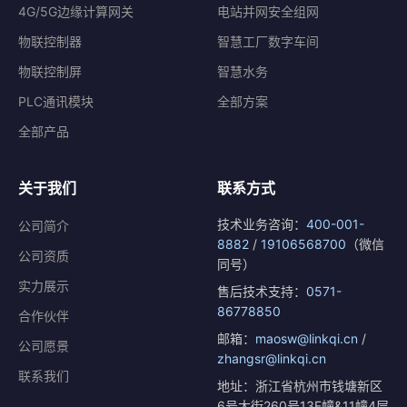
4G/5G边缘计算网关
电站并网安全组网
物联控制器
智慧工厂数字车间
物联控制屏
智慧水务
PLC通讯模块
全部方案
全部产品
关于我们
联系方式
技术业务咨询：
400-001-
公司简介
8882
/
19106568700
（微信
公司资质
同号）
实力展示
售后技术支持：
0571-
86778850
合作伙伴
邮箱：
maosw@linkqi.cn
/
公司愿景
zhangsr@linkqi.cn
联系我们
地址：浙江省杭州市钱塘新区
6号大街260号13F幢&11幢4层