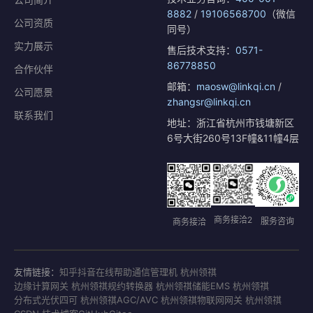
8882
/
19106568700
（微信
公司资质
同号）
实力展示
售后技术支持：
0571-
86778850
合作伙伴
邮箱：
maosw@linkqi.cn
/
公司愿景
zhangsr@linkqi.cn
联系我们
地址：浙江省杭州市钱塘新区
6号大街260号13F幢&11幢4层
商务接洽2
服务咨询
商务接洽
友情链接：
知乎
抖音
在线帮助
通信管理机 杭州领祺
边缘计算网关 杭州领祺
规约转换器 杭州领祺
储能EMS 杭州领祺
分布式光伏四可 杭州领祺
AGC/AVC 杭州领祺
物联网网关 杭州领祺