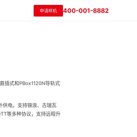
400-001-8882
申请样机
式和PBox1120N导轨式
额外供电。支持锦浪、古瑞瓦
/MQTT等多种协议，支持远程升