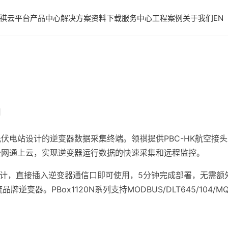
祺云平台
产品中心
解决方案
资料下载
服务中心
工程案例
关于我们
EN
用
电站设计的逆变器数据采集终端。领祺提供PBC-HK航空接头直插
.1全网通上云，实现逆变器运行数据的快速采集和远程监控。
头设计，直接插入逆变器通信口即可使用，5分钟完成部署，无需
牌逆变器。PBox1120N系列支持MODBUS/DLT645/104