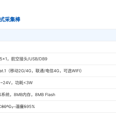
插式采集棒
85×1，航空接头/USB/DB9
Cat.1（移动2G/4G，联通/电信4G，可选WIFI）
~24V，功耗<3W
S系统，8MB内存，8MB Flash
℃
80℃，湿度5
95%