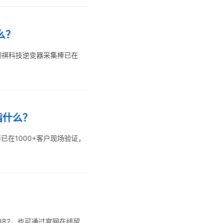
么？
杭州领祺科技逆变器采集棒已在
指什么？
已在1000+客户现场验证，
882，也可通过官网在线留