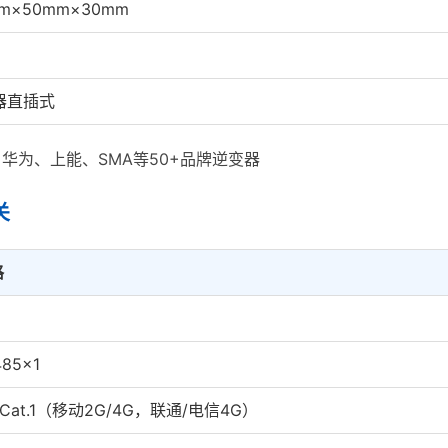
mm×50mm×30mm
器直插式
华为、上能、SMA等50+品牌逆变器
关
格
485×1
 Cat.1（移动2G/4G，联通/电信4G）