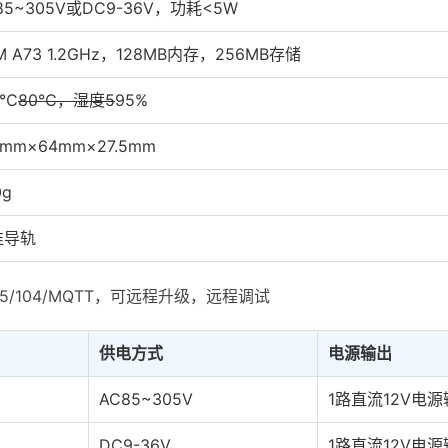
85~305V或DC9-36V，功耗<5W
M A73 1.2GHz，128MB内存，256MB存储
0℃
80℃，湿度5
95%
5mm×64mm×27.5mm
0g
准导轨
645/104/MQTT，可远程升级，远程调试
供电方式
电源输出
AC85~305V
1路直流12V电
DC9-36V
1路直流12V电