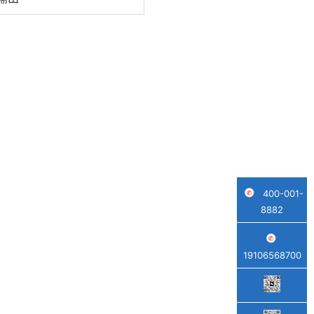
400-001-
8882
19106568700