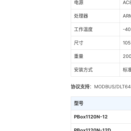
电源
AC
处理器
AR
工作温度
-4
尺寸
10
重量
20
安装方式
标
协议支持
：MODBUS/DLT
型号
PBox1120N-12
PBox1120N-12D