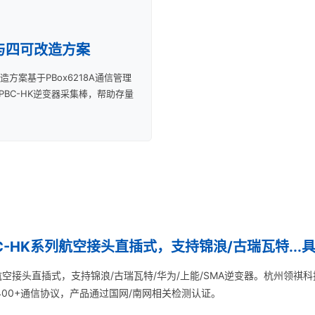
与四可改造方案
方案基于PBox6218A通信管理
和PBC-HK逆变器采集棒，帮助存量
C-HK系列航空接头直插式，支持锦浪/古瑞瓦特...
列航空接头直插式，支持锦浪/古瑞瓦特/华为/上能/SMA逆变器。杭州领祺
400+通信协议，产品通过国网/南网相关检测认证。