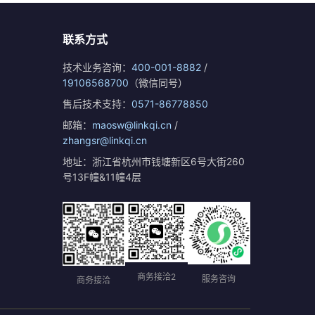
联系方式
技术业务咨询：
400-001-8882
/
19106568700
（微信同号）
售后技术支持：
0571-86778850
邮箱：
maosw@linkqi.cn
/
zhangsr@linkqi.cn
地址：浙江省杭州市钱塘新区6号大街260
号13F幢&11幢4层
商务接洽2
服务咨询
商务接洽