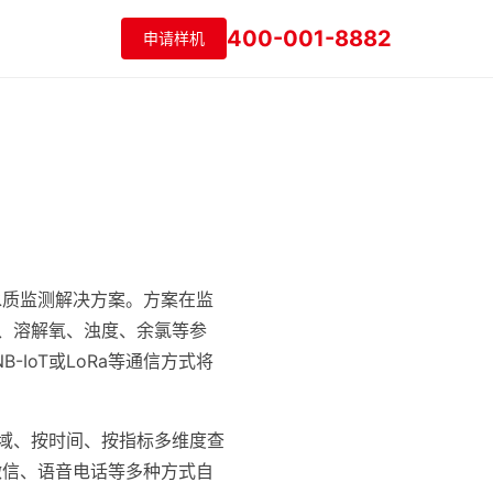
400-001-8882
申请样机
水质监测解决方案。方案在监
H、溶解氧、浊度、余氯等参
IoT或LoRa等通信方式将
区域、按时间、按指标多维度查
微信、语音电话等多种方式自