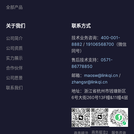
全部产品
关于我们
联系方式
技术业务咨询：
400-001-
公司简介
8882
/
19106568700
（微信
公司资质
同号）
实力展示
售后技术支持：
0571-
86778850
合作伙伴
邮箱：
maosw@linkqi.cn
/
公司愿景
zhangsr@linkqi.cn
联系我们
地址：浙江省杭州市钱塘新区
6号大街260号13F幢&11幢4层
商务接洽2
服务咨询
商务接洽