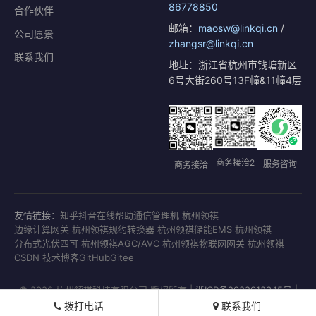
86778850
合作伙伴
邮箱：
maosw@linkqi.cn
/
公司愿景
zhangsr@linkqi.cn
联系我们
地址：浙江省杭州市钱塘新区
6号大街260号13F幢&11幢4层
商务接洽2
服务咨询
商务接洽
友情链接：
知乎
抖音
在线帮助
通信管理机 杭州领祺
边缘计算网关 杭州领祺
规约转换器 杭州领祺
储能EMS 杭州领祺
分布式光伏四可 杭州领祺
AGC/AVC 杭州领祺
物联网网关 杭州领祺
CSDN 技术博客
GitHub
Gitee
© 2026 杭州领祺科技有限公司 版权所有 |
浙ICP备2022012345号
|
浙公网安备33011802001771号
拨打电话
联系我们