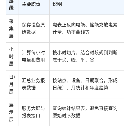
层
主要职责
说明
级
采
保存设备原
电表正反向电能、储能充放电累
集
始数据
计量、功率曲线等
层
小
计算每小时
按小时切片，结合时段规则判断
时
电量和费用
属于尖、峰、平、谷
层
日/
汇总业务报
按站点、设备、日期聚合，形成
月
表数据
日统计、月统计和年度趋势
层
展
服务大屏与
查询统计结果表，避免直接查询
示
报表接口
原始时序数据
层