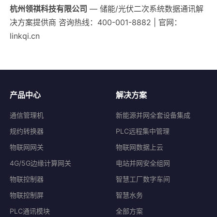
杭州领祺科技有限公司
— 储能/光伏二次系统数据通讯解
决方案提供商 咨询热线：400-001-8882 | 官网：
linkqi.cn
产品中心
解决方案
通信管理机
新能源并网全套设备集成
规约转换器
PLC远程集中管理
物联网网关
物联网数据上云
4G/5G边缘计算网关
电站并网安全组网
物联控制器
智慧工厂数字车间
物联控制屏
智慧水务
PLC通讯模块
全部方案