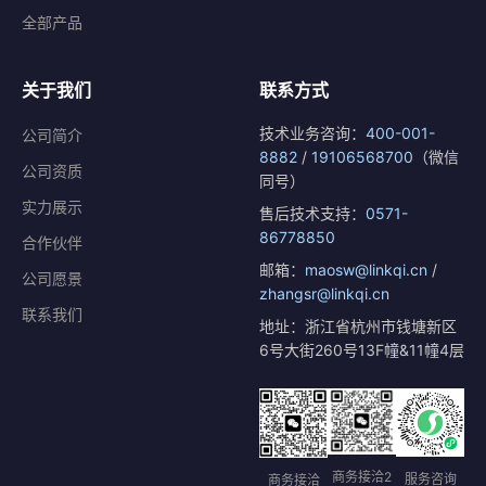
全部产品
关于我们
联系方式
技术业务咨询：
400-001-
公司简介
8882
/
19106568700
（微信
公司资质
同号）
实力展示
售后技术支持：
0571-
86778850
合作伙伴
邮箱：
maosw@linkqi.cn
/
公司愿景
zhangsr@linkqi.cn
联系我们
地址：浙江省杭州市钱塘新区
6号大街260号13F幢&11幢4层
商务接洽2
服务咨询
商务接洽