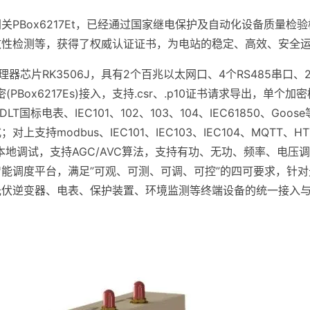
关PBox6217Et，已经通过国家继电保护及自动化设备质量检
致性检测等，获得了权威认证证书，为电站的稳定、高效、安全
处理器芯片RK3506J，具有2个百兆以太网口、4个RS485串口、2
双加密(PBox6217Es)接入，支持.csr、.p10证书请求导出，
LT国标电表、IEC101、102、103、104、IEC61850、G
支持modbus、IEC101、IEC103、IEC104、MQTT
本地调试，支持AGC/AVC算法，支持有功、无功、频率、电压
智能调度平台，满足”可观、可测、可调、可控”的四可要求，针
光伏逆变器、电表、保护装置、环境监测等终端设备的统一接入