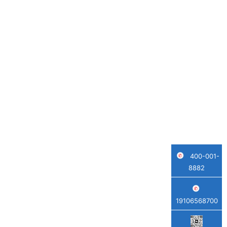
400-001-
8882
19106568700