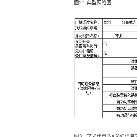
图2：典型网络图
图3：某光伏电站AGVC信息