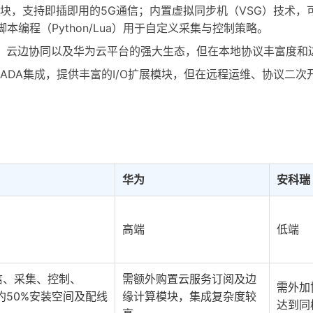
模块，支持即插即用的5G通信；内置虚拟同步机（VSG）技术，
本编程（Python/Lua）用于自定义采集与控制策略。
护、云边协同以及华为云平台的强大生态，但在本地协议丰富度和
CADA集成，提供丰富的I/O扩展模块，但在远程运维、协议二
华为
安科瑞
高端
低端
信、采集、控制、
需额外购置云服务订阅及边
需外加
约50%安装空间及配线
缘计算模块，集成复杂度较
达到同