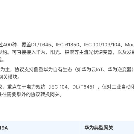
0种，覆盖DL/T645、IEC 61850、IEC 101/103/104、Mod
力规约。可直接接入华为、阳光、锦浪等主流光伏逆变器，以及发
成。
lar方案为主，协议支持侧重华为自有生态（如华为云IoT、华为逆
网关模块。
，重点在于电力规约（IEC 104、DL/T645），但对工业自动化
弱，往往需要额外的协议转换网关。
19A
华为典型网关