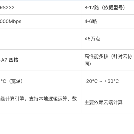
/RS232
8‑12路（依据型号）
1000Mbps
4‑6路
≤5万点
高性能多核（针对云协
x‑A7 四核
同）
+70℃（宽温）
-20℃ ~ +60℃
边缘计算引擎，支持本地逻辑运算、数
主要依赖云端计算