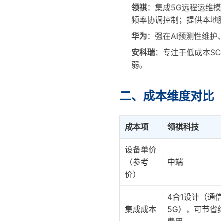
领祺
：集成5G远程运维
频率协调控制；提供本地脚
华为
：强在AI预测性维
安科瑞
：专注于低成本S
弱。
二、成本维度对比
成本项
领祺科技
设备单价
（参考
中端
价）
4合1设计（通
集成成本
5G），可节省