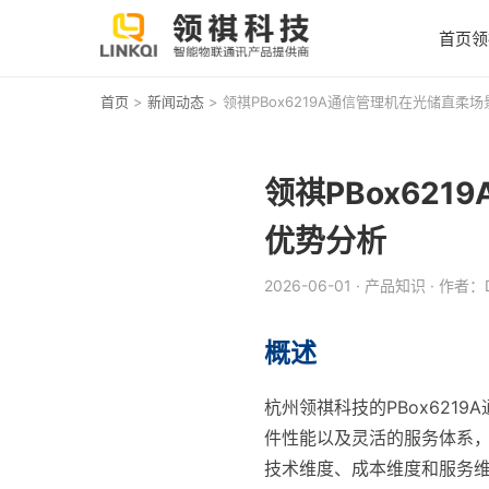
首页
领
首页
>
新闻动态
> 领祺PBox6219A通信管理机在光储直
领祺PBox62
优势分析
2026-06-01
· 产品知识
· 作者：D
概述
杭州领祺科技的PBox621
件性能以及灵活的服务体系，在
技术维度、成本维度和服务