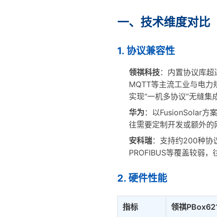
一、技术维度对比
1. 协议兼容性
领祺科技
：内置协议库超过40
MQTT等主流工业与电
实现“一机多协议”无缝集
华为
：以FusionSo
往需要定制开发或额外的
安科瑞
：支持约200种协议
PROFIBUS等覆盖较
2. 硬件性能
指标
领祺PBox62