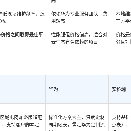
高
降低现场维护频率，运
依赖华为专业服务团队，费
本地维
0%
用较高
三方平
与价格之间取得最佳平
性能强但价格偏高，适合对
价格最
云生态有强依赖的项目
张且对
华为
安科瑞
区域电网加密版适配
标准化方案为主，深度定制
支持基础
），支持客户脚本定
周期较长，需走华为定制流
点表），