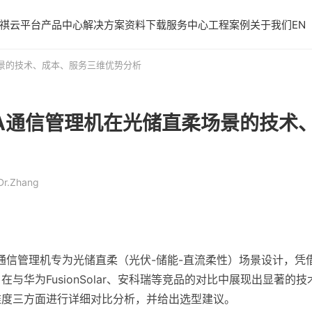
祺云平台
产品中心
解决方案
资料下载
服务中心
工程案例
关于我们
EN
柔场景的技术、成本、服务三维优势分析
19A通信管理机在光储直柔场景的技
r.Zhang
9A通信管理机专为光储直柔（光伏-储能-直流柔性）场景设计，
与华为FusionSolar、安科瑞等竞品的对比中展现出显著的
维度三方面进行详细对比分析，并给出选型建议。