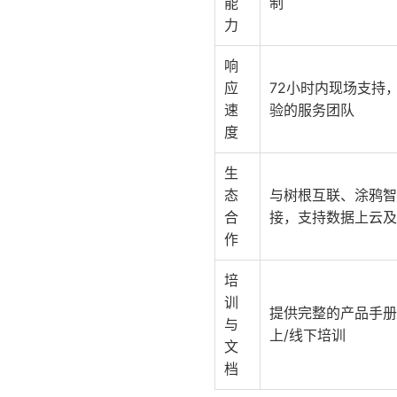
能
制
力
响
应
72小时内现场支持，
速
验的服务团队
度
生
态
与树根互联、涂鸦智
合
接，支持数据上云及
作
培
训
提供完整的产品手册
与
上/线下培训
文
档