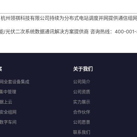
。
，杭州领祺科技有限公司持续为分布式电站调度并网提供通信组
能/光伏二次系统数据通讯解决方案提供商 咨询热线：400-001-8882 
案
关于我们
网全套设备集成
公司简介
程集中管理
公司资质
据上云
实力展示
安全组网
合作伙伴
数字车间
公司愿景
联系我们