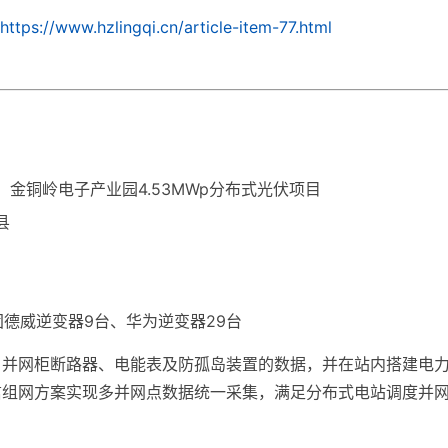
https://www.hzlingqi.cn/article-item-77.html
金铜岭电子产业园4.53MWp分布式光伏项目
县
固德威逆变器9台、华为逆变器29台
、并网柜断路器、电能表及防孤岛装置的数据，并在站内搭建电
信组网方案实现多并网点数据统一采集，满足分布式电站调度并