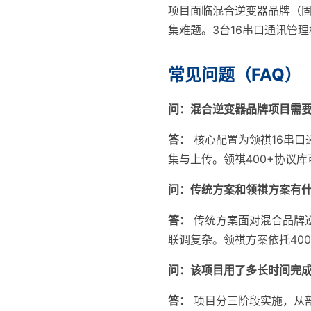
项目面临混合逆变器品牌（固
集难题。3台16串口通讯管
常见问题（FAQ）
问：混合逆变器品牌项目需
答：
核心配置为领祺16串口
集与上传。领祺400+协议
问：传统方案和领祺方案有
答：
传统方案面对混合品牌
联调复杂。领祺方案依托40
问：该项目用了多长时间完
答：
项目分三阶段实施，从部