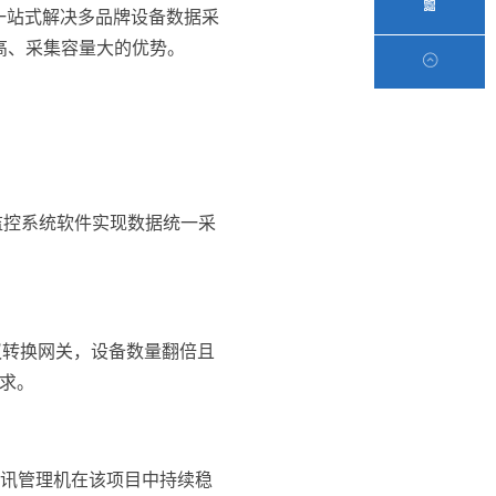
一站式解决多品牌设备数据采
高、采集容量大的优势。
监控系统软件实现数据统一采
议转换网关，设备数量翻倍且
需求。
通讯管理机在该项目中持续稳