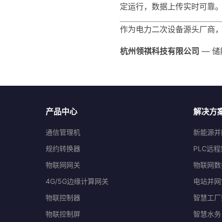
定运行，数据上传实时可靠
作为电力二次设备源头厂商
杭州领祺科技有限公司
— 储
产品中心
解决方
通信管理机
新能源并
规约转换器
PLC远
物联网网关
物联网数
4G/5G边缘计算网关
电站并网
物联控制器
智慧工厂
物联控制屏
智慧水务