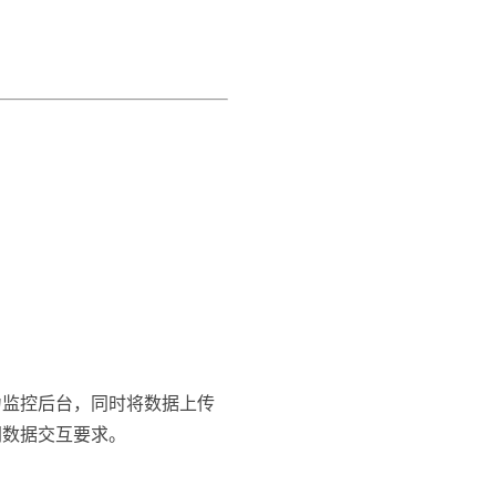
力监控后台，同时将数据上传
网数据交互要求。