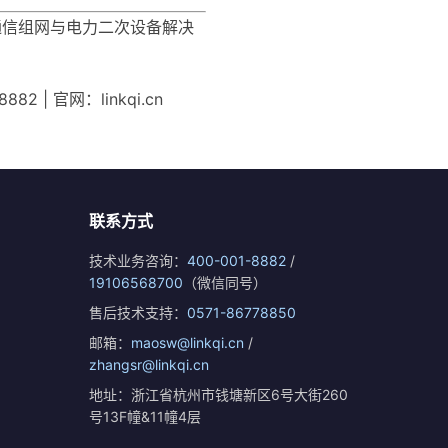
通信组网与电力二次设备解决
| 官网：linkqi.cn
联系方式
技术业务咨询：
400-001-8882
/
19106568700
（微信同号）
售后技术支持：
0571-86778850
邮箱：
maosw@linkqi.cn
/
zhangsr@linkqi.cn
地址：浙江省杭州市钱塘新区6号大街260
号13F幢&11幢4层