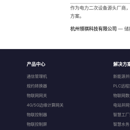
作为电力二次设备源头厂商
方案。
杭州领祺科技有限公司
— 储
产品中心
解决方
通信管理机
新能源并
规约转换器
PLC远
物联网网关
物联网数
4G/5G边缘计算网关
电站并网
物联控制器
智慧工厂
物联控制屏
智慧水务